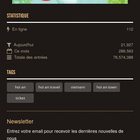
STATISTIQUE
En ligne
112
Aujourd'hui
21,927
Ce mois
286,563
Totale des entrées
76,574,388
TAGS
hoi an
hoi an travel
vietnam
hoi an town
ticket
Newsletter
Entrez votre email pour recevoir les dernières nouvelles de
nous