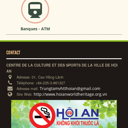
Banques - ATM
CONTACT
CENTRE DE LA CULTURE ET DES SPORTS DE LA VILLE DE HỘI
AN
Adresse:
01, Cao Hồng Lãnh
Téléphone:
+84-235-3-861327
Trungtamvhtthoian@gmail.com
Adresse mail:
http://www.hoianworldheritage.org.vn
Site Web: