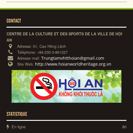
CONTACT
CENTRE DE LA CULTURE ET DES SPORTS DE LA VILLE DE HỘI
AN
Adresse:
01, Cao Hồng Lãnh
Téléphone:
+84-235-3-861327
Trungtamvhtthoian@gmail.com
Adresse mail:
http://www.hoianworldheritage.org.vn
Site Web:
STATISTIQUE
En ligne
80