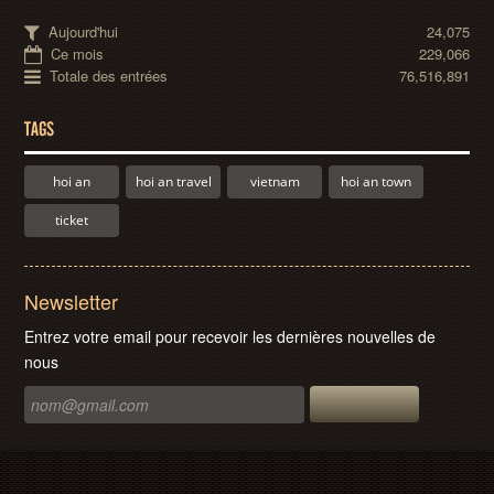
Aujourd'hui
24,075
Ce mois
229,066
Totale des entrées
76,516,891
TAGS
hoi an
hoi an travel
vietnam
hoi an town
ticket
Newsletter
Entrez votre email pour recevoir les dernières nouvelles de
nous