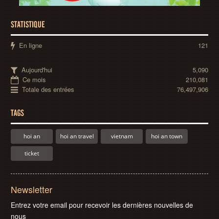
STATISTIQUE
En ligne
121
Aujourd'hui
5,090
Ce mois
210,081
Totale des entrées
76,497,906
TAGS
hoi an
hoi an travel
vietnam
hoi an town
ticket
Newsletter
Entrez votre email pour recevoir les dernières nouvelles de
nous