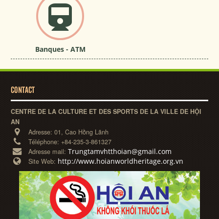
Banques - ATM
CONTACT
CENTRE DE LA CULTURE ET DES SPORTS DE LA VILLE DE HỘI
AN
Adresse:
01, Cao Hồng Lãnh
Téléphone:
+84-235-3-861327
Trungtamvhtthoian@gmail.com
Adresse mail:
http://www.hoianworldheritage.org.vn
Site Web: