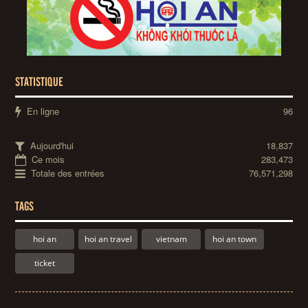
STATISTIQUE
En ligne
96
Aujourd'hui
18,837
Ce mois
283,473
Totale des entrées
76,571,298
TAGS
hoi an
hoi an travel
vietnam
hoi an town
ticket