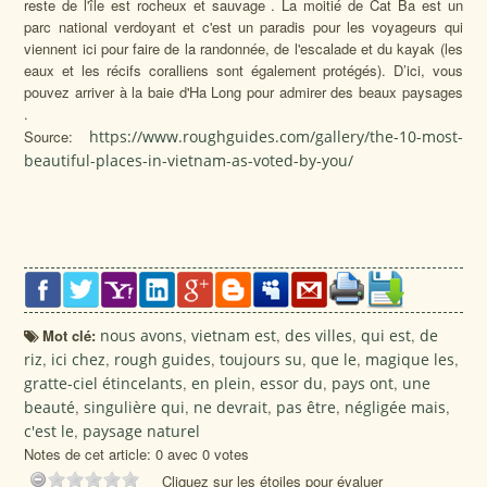
reste de l'île est rocheux et sauvage . La moitié de Cat Ba est un
parc national verdoyant et c'est un paradis pour les voyageurs qui
viennent ici pour faire de la randonnée, de l'escalade et du kayak (les
eaux et les récifs coralliens sont également protégés). D’ici, vous
pouvez arriver à la baie d'Ha Long pour admirer des beaux paysages
.
Source:
https://www.roughguides.com/gallery/the-10-most-
beautiful-places-in-vietnam-as-voted-by-you/
Mot clé:
nous avons
,
vietnam est
,
des villes
,
qui est
,
de
riz
,
ici chez
,
rough guides
,
toujours su
,
que le
,
magique les
,
gratte-ciel étincelants
,
en plein
,
essor du
,
pays ont
,
une
beauté
,
singulière qui
,
ne devrait
,
pas être
,
négligée mais
,
c'est le
,
paysage naturel
Notes de cet article: 0 avec 0 votes
Cliquez sur les étoiles pour évaluer