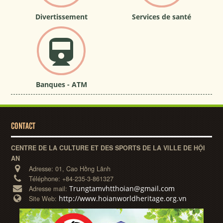
Divertissement
Services de santé
Banques - ATM
CONTACT
CENTRE DE LA CULTURE ET DES SPORTS DE LA VILLE DE HỘI
AN
Adresse:
01, Cao Hồng Lãnh
Téléphone:
+84-235-3-861327
Trungtamvhtthoian@gmail.com
Adresse mail:
http://www.hoianworldheritage.org.vn
Site Web: