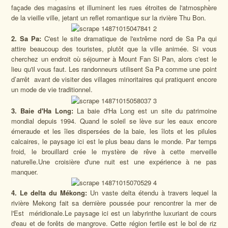
façade des magasins et illuminent les rues étroites de l'atmosphère
de la vieille ville, jetant un reflet romantique sur la rivière Thu Bon.
2. Sa Pa:
C'est le site dramatique de l'extrême nord de Sa Pa qui
attire beaucoup des touristes, plutôt que la ville animée. Si vous
cherchez un endroit où séjourner à Mount Fan Si Pan, alors c'est le
lieu qu'il vous faut. Les randonneurs utilisent Sa Pa comme une point
d’arrêt avant de visiter des villages minoritaires qui pratiquent encore
un mode de vie traditionnel.
3. Baie d'Ha Long:
La baie d'Ha Long est un site du patrimoine
mondial depuis 1994. Quand le soleil se lève sur les eaux encore
émeraude et les îles dispersées de la baie, les îlots et les pilules
calcaires, le paysage ici est le plus beau dans le monde. Par temps
froid, le brouillard crée le mystère de rêve à cette merveille
naturelle.Une croisière d'une nuit est une expérience à ne pas
manquer.
4. Le delta du Mékong:
Un vaste delta étendu à travers lequel la
rivière Mekong fait sa dernière poussée pour rencontrer la mer de
l'Est méridionale.Le paysage ici est un labyrinthe luxuriant de cours
d'eau et de forêts de mangrove. Cette région fertile est le bol de riz