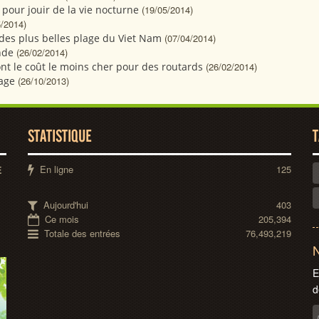
 pour jouir de la vie nocturne
(19/05/2014)
5/2014)
 des plus belles plage du Viet Nam
(07/04/2014)
nde
(26/02/2014)
 ont le coût le moins cher pour des routards
(26/02/2014)
sage
(26/10/2013)
STATISTIQUE
T
En ligne
125
E
Aujourd'hui
403
Ce mois
205,394
Totale des entrées
76,493,219
N
E
d