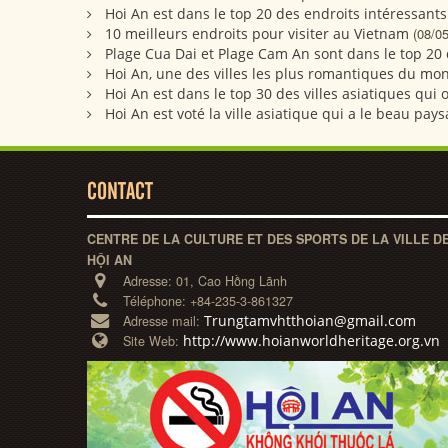
Hoi An est dans le top 20 des endroits intéressants
10 meilleurs endroits pour visiter au Vietnam
(08/0
Plage Cua Dai et Plage Cam An sont dans le top 20
Hoi An, une des villes les plus romantiques du mo
Hoi An est dans le top 30 des villes asiatiques qui
Hoi An est voté la ville asiatique qui a le beau pay
CONTACT
CENTRE DE LA CULTURE ET DES SPORTS DE LA VILLE D
HỘI AN
Adresse:
01, Cao Hồng Lãnh
Téléphone:
+84-235-3-861327
Trungtamvhtthoian@gmail.com
Adresse mail:
http://www.hoianworldheritage.org.vn
Site Web: