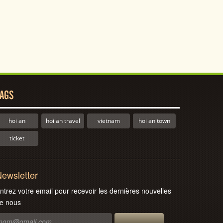
AGS
hoi an
hoi an travel
vietnam
hoi an town
ticket
ewsletter
ntrez votre email pour recevoir les dernières nouvelles
e nous