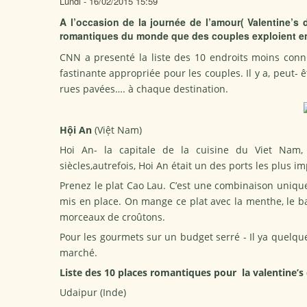
Lundi - 16/02/2015 15:59
A l’occasion de la journée de l’amour( Valentine’s
romantiques du monde que des couples exploient e
CNN a presenté la liste des 10 endroits moins con
fastinante appropriée pour les couples. Il y a, peut- 
rues pavées…. à chaque destination.
Hội An
(Việt Nam)
Hoi An- la capitale de la cuisine du Viet Nam, 
siècles,autrefois, Hoi An était un des ports les plus i
Prenez le plat Cao Lau. C’est une combinaison unique
mis en place. On mange ce plat avec la menthe, le bas
morceaux de croûtons.
Pour les gourmets sur un budget serré - Il ya quelq
marché.
Liste des 10 places
romantiques
pour
la valentine’
Udaipur (Inde)