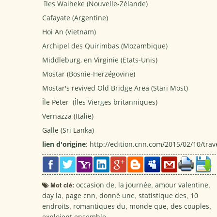
îles Waiheke (Nouvelle-Zélande)
Cafayate (Argentine)
Hoi An (Vietnam)
Archipel des Quirimbas (Mozambique)
Middleburg, en Virginie (Etats-Unis)
Mostar (Bosnie-Herzégovine)
Mostar's revived Old Bridge Area (Stari Most)
Île Peter (Îles Vierges britanniques)
Vernazza (Italie)
Galle (Sri Lanka)
lien d'origine
: http://edition.cnn.com/2015/02/10/trav
Mot clé:
occasion de
,
la journée
,
amour valentine
,
day la
,
page cnn
,
donné une
,
statistique des
,
10
endroits
,
romantiques du
,
monde que
,
des couples
,
exploient ensemble