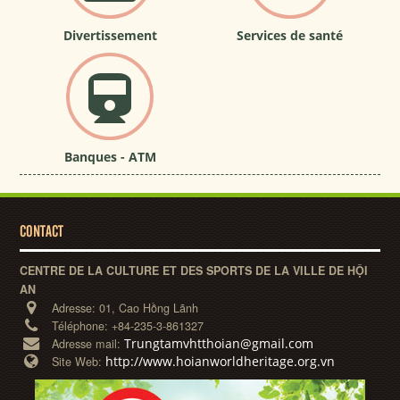
Divertissement
Services de santé
Banques - ATM
CONTACT
CENTRE DE LA CULTURE ET DES SPORTS DE LA VILLE DE HỘI
AN
Adresse:
01, Cao Hồng Lãnh
Téléphone:
+84-235-3-861327
Trungtamvhtthoian@gmail.com
Adresse mail:
http://www.hoianworldheritage.org.vn
Site Web: