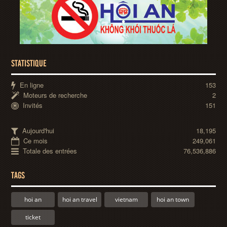
STATISTIQUE
En ligne
153
Moteurs de recherche
2
Invités
151
Aujourd'hui
18,195
Ce mois
249,061
Totale des entrées
76,536,886
TAGS
hoi an
hoi an travel
vietnam
hoi an town
ticket