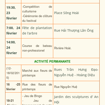
-Compétition de
19
:
30,
culturisme
23
Place Sông Hoài
-Cérémonie de clôture
février
du festival
7
:
00,
24
Fête de plantation
Rue Hải Thượng Lãn Ông
février
de l’arbre
14
:
00,
Course de bateau
24
Rivière Hoài.
non-professionel
février
ACTIVITÉ PERMANANTE
(12-
Rues Trần Hưng Đạo-
Marché aux fleurs de
18/02/201
Nguyễn Huệ - Hoàng Diệu
printemps
5)
16
-
25
Rue des fleurs de
Rue Nguyễn Huệ
février
printemps
- Jeu de Bingo
Jardin des sculptures d’ An
18
-21
- Jeu de
Hội