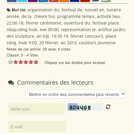
Mot clé:
organisation du
,
festival de
,
nouvel an
,
lunaire
année
,
de la
,
chèvre hoi
,
programme temps
,
activité lieu
,
22:00 18
,
février cérémonie
,
ouverture du
,
festival place
,
nbsp;sông hoài
,
eve 00:00
,
représentation le
,
artifice jardin
,
des sculpture
,
an hội
,
19:30 19
,
février concours
,
place
sông
,
hoài 9:00
,
20 février
,
an 2015
,
couleurs jeunesse
Notes de cet article: 20 avec 4 votes
Classe:
5
-
4
Vote
Cliquez sur les étoiles pour évaluer
Commentaires des lecteurs