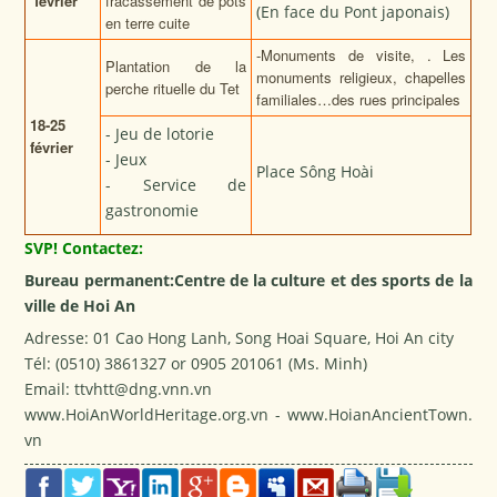
février
fracassement de pots
(En face du Pont japonais)
en terre cuite
-Monuments de visite, . Les
Plantation de la
monuments religieux, chapelles
perche rituelle du Tet
familiales…des rues principales
18
-25
- Jeu de lotorie
février
- Jeux
Place Sông Hoài
- Service de
gastronomie
SVP! Contactez:
Bureau permanent:Centre de la culture et des sports de la
ville de Hoi An
Adresse: 01 Cao Hong Lanh, Song Hoai Square, Hoi An city
Tél: (0510) 3861327 or 0905 201061 (Ms. Minh)
Email:
ttvhtt@dng.vnn.vn
www.HoiAnWorldHeritage.org.vn
-
www.HoianAncientTown.
vn