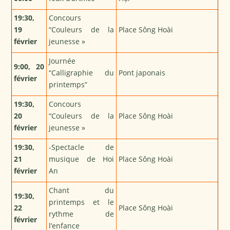
19
:
30
,
Concours
19
“Couleurs de la
Place Sông Hoài
février
jeunesse »
Journée
9
:
00,
20
“Calligraphie du
Pont japonais
février
printemps”
19
:
30,
Concours
20
“Couleurs de la
Place Sông Hoài
février
jeunesse »
19
:
30,
-Spectacle de
21
musique de Hoi
Place Sông Hoài
février
An
Chant du
19
:
30,
printemps et le
22
Place Sông Hoài
rythme de
février
l’enfance