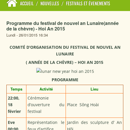
ACCUEIL
/
NOUVELLES
/
FESTIVALS ET ÉVENEMENTS
Programme du festival de nouvel an Lunaire(année
de la chèvre) - Hoi An 2015
Lundi - 26/01/2015 16:34
COMITÉ D’ORGANISATION DU FESTIVAL DE NOUVEL AN
LUNAIRE
( ANNÉE DE LA CHÈVRE) – HOI AN 2015
PROGRAMME
Temps
Activité
Lieu
22
:
00
,
Cérémonie
18
d’ouverture du
Place Sông Hoài
février
festival
Eve
Représentation le
Jardin des sculpture d’ An
00
:
00
feux d’artifice
Hội