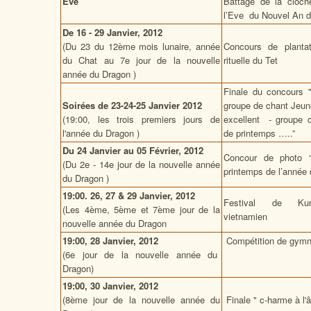
Eve
Battage de la cloch
l’Eve du Nouvel An 
De 16 - 29 Janvier, 2012
(Du 23 du 12ème mois lunaire, année
Concours de planta
du Chat au 7e jour de la nouvelle
rituelle du Tet
année du Dragon )
Finale du concours 
Soirées de 23-24-25 Janvier 2012
groupe de chant Jeun
(19:00, les trois premiers jours de
excellent - groupe 
l'année du Dragon )
de printemps …..”
Du 24 Janvier au 05 Février, 2012
Concour de photo 
(Du 2e - 14e jour de la nouvelle année
printemps de l’année
du Dragon )
19:00. 26, 27 & 29 Janvier, 2012
Festival de Kung
(Les 4ème, 5ème et 7ème jour de la
vietnamien
nouvelle année du Dragon
19:00, 28 Janvier, 2012
Compétition de gymna
(6e jour de la nouvelle année du
Dragon)
19:00, 30 Janvier, 2012
(8ème jour de la nouvelle année du
Finale " c-harme à l'