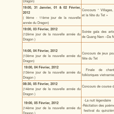
Dragon)
19:00, 31 Janvier, 01 & 02 Février,
Concours “ Villages, 
2012
et la fête du Tet »
( 9ème - 11ème jour de la nouvelle
année du Dragon)
19:00, 03 Février, 2012
Soirée gala des arti
(12ème jour de la nouvelle année du
de Quang Nam –Da 
Dragon )
14:00, 04 Février, 2012
Concours de jeux pou
(13ème jour de la nouvelle année du
fête du Tet
Dragon)
19:00, 04 Février, 2012
Finale de chant
(13ème jour de la nouvelle année du
folkloriques vietnami
Dragon )
08:30, 05 Février, 2012
Concours de course 
(14ème jour de la nouvelle année du
Dragon )
-La nuit légendaire
19:00, 05 Février, 2012
-Récitation des poèm
(14ème jour de la nouvelle année du
festival du quinziè
Dragon )