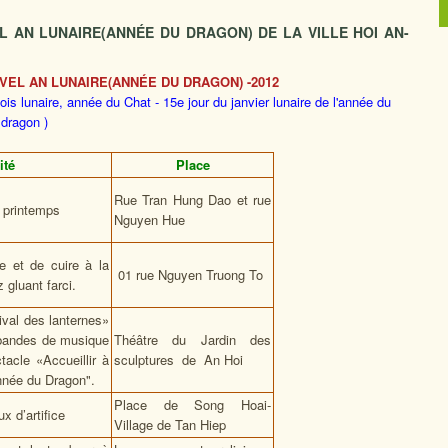
L AN LUNAIRE(ANNÉE DU DRAGON) DE LA VILLE HOI AN-
VEL AN LUNAIRE(ANNÉE DU DRAGON) -2012
is lunaire, année du Chat - 15e jour du janvier lunaire de l'année du
dragon )
ité
Place
Rue Tran Hung Dao et rue
u printemps
Nguyen Hue
e et de cuire à la
01 rue Nguyen Truong To
 gluant farci.
ival des lanternes»
 bandes de musique
Théâtre du Jardin des
tacle «Accueillir à
sculptures de An Hoi
’année du Dragon".
Place de Song Hoai-
x d’artifice
Village de Tan Hiep