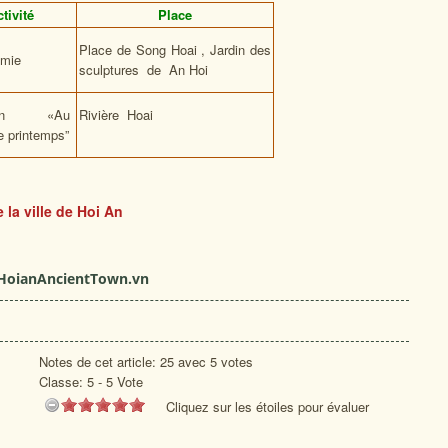
tivité
Place
Place de Song Hoai , Jardin des
omie
sculptures de An Hoi
sion «Au
Rivière Hoai
e printemps”
 la ville de Hoi An
oianAncientTown.vn
Notes de cet article: 25 avec 5 votes
Classe:
5
-
5
Vote
Cliquez sur les étoiles pour évaluer