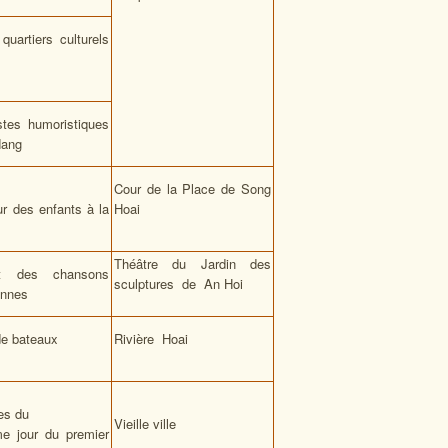
quartiers culturels
stes humoristiques
Nang
Cour de la Place de Song
r des enfants à la
Hoai
Théâtre du Jardin des
 des chansons
sculptures de An Hoi
ennes
de bateaux
Rivière Hoai
es du
Vieille ville
me jour du premier