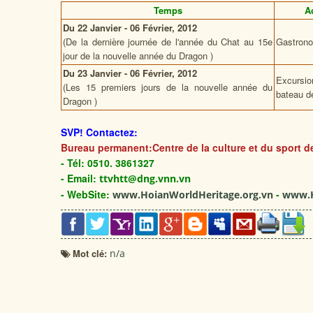
Temps
Ac
Du 22 Janvier - 06 Février, 2012
(De la dernière journée de l'année du Chat au 15e
Gastron
jour de la nouvelle année du Dragon )
Du 23 Janvier - 06 Février, 2012
Excur
(Les 15 premiers jours de la nouvelle année du
bateau d
Dragon )
SVP!
Contactez:
Bureau permanent:Centre de la culture et du sport de
- Tél: 0510. 3861327
- Email:
ttvhtt@dng.vnn.vn
- WebSite:
-
www.HoianWorldHeritage.org.vn
www.H
Mot clé:
n/a