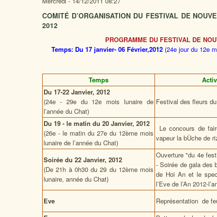
Mercredi - 14/12/2011 08:27
COMITÉ D’ORGANISATION DU FESTIVAL DE NOUVE
2012
PROGRAMME
DU FESTIVAL DE NOU
Temps: Du 17 janvier- 06 Février,2012
(24e jour du 12e mo
Temps
Activ
Du 17-22 Janvier, 2012
(24e - 29e du 12e mois lunaire de
Festival des fleurs d
l’année du Chat)
Du 19 - le matin du 20 Janvier, 2012
Le concours de fair
(26e - le matin du 27e du 12ème mois
vapeur la bÛche de riz
lunaire de l’année du Chat)
Ouverture "du 4e fest
Soirée du 22 Janvier, 2012
- Soirée de gala des
(De 21h à 0h30 du 29 du 12ème mois
de Hoi An et le spec
lunaire, année du Chat)
l’Eve de l’An 2012-l
Eve
Représentation de feu