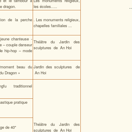
e et le tambour à
Les monuments religieux,
de dragon.
les écoles…..
tion de la perche
. Les monuments religieux,
chapelles familiales ...
"jeune chanteuse -
Théâtre du Jardin des
e – couple danseur
sculptures de An Hoi
de hip-hop – mode
“moment beau du
Jardin des sculptures de
 du Dragon »
An Hoi
fu traditionnel
stique pratique
Théâtre du Jardin des
âge de 40"
sculptures de An Hoi