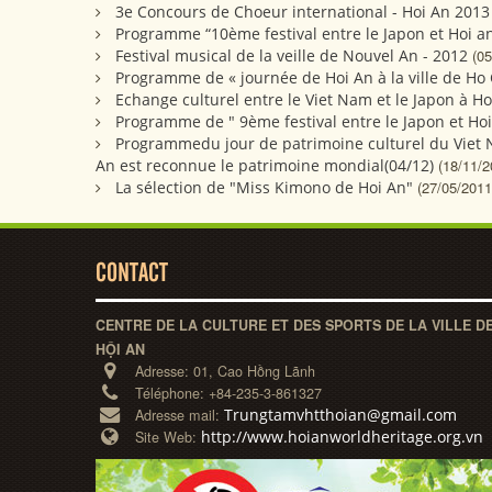
3e Concours de Choeur international - Hoi An 2013
Programme “10ème festival entre le Japon et Hoi an
Festival musical de la veille de Nouvel An - 2012
(05
Programme de « journée de Hoi An à la ville de Ho
Echange culturel entre le Viet Nam et le Japon à Ho
Programme de " 9ème festival entre le Japon et Ho
Programmedu jour de patrimoine culturel du Viet Nam
An est reconnue le patrimoine mondial(04/12)
(18/11/2
La sélection de "Miss Kimono de Hoi An"
(27/05/2011
CONTACT
CENTRE DE LA CULTURE ET DES SPORTS DE LA VILLE D
HỘI AN
Adresse:
01, Cao Hồng Lãnh
Téléphone:
+84-235-3-861327
Trungtamvhtthoian@gmail.com
Adresse mail:
http://www.hoianworldheritage.org.vn
Site Web: