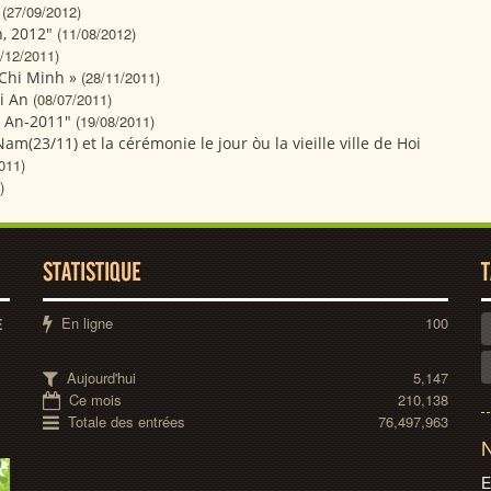
(27/09/2012)
, 2012"
(11/08/2012)
/12/2011)
 Chi Minh »
(28/11/2011)
i An
(08/07/2011)
i An-2011"
(19/08/2011)
(23/11) et la cérémonie le jour òu la vieille ville de Hoi
011)
)
STATISTIQUE
T
En ligne
100
E
Aujourd'hui
5,147
Ce mois
210,138
Totale des entrées
76,497,963
N
E