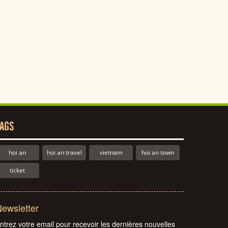
AGS
hoi an
hoi an travel
vietnam
hoi an town
ticket
ewsletter
ntrez votre email pour recevoir les dernières nouvelles