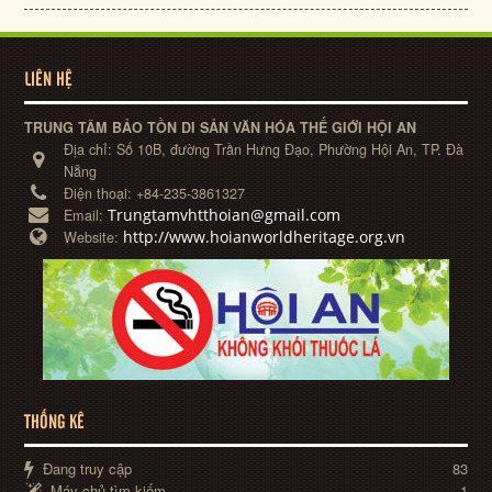
LIÊN HỆ
TRUNG TÂM BẢO TỒN DI SẢN VĂN HÓA THẾ GIỚI HỘI AN
Địa chỉ:
Số 10B, đường Trần Hưng Đạo, Phường Hội An, TP. Đà
Nẵng
Điện thoại:
+84-235-3861327
Trungtamvhtthoian@gmail.com
Email:
http://www.hoianworldheritage.org.vn
Website:
THỐNG KÊ
Đang truy cập
83
Máy chủ tìm kiếm
1