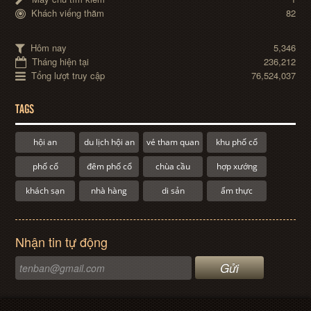
Khách viếng thăm
82
Hôm nay
5,346
Tháng hiện tại
236,212
Tổng lượt truy cập
76,524,037
TAGS
hội an
du lịch hội an
vé tham quan
khu phố cổ
phố cổ
đêm phố cổ
chùa cầu
hợp xướng
khách sạn
nhà hàng
di sản
ẩm thực
Nhận tin tự động