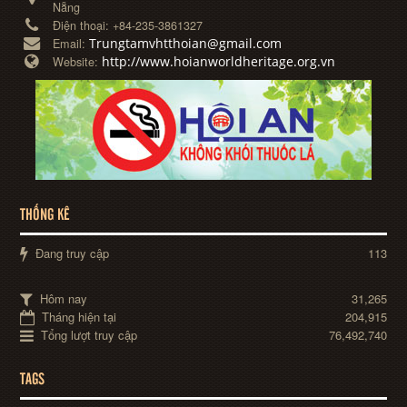
Nẵng
Điện thoại:
+84-235-3861327
Trungtamvhtthoian@gmail.com
Email:
http://www.hoianworldheritage.org.vn
Website:
THỐNG KÊ
Đang truy cập
113
Hôm nay
31,265
Tháng hiện tại
204,915
Tổng lượt truy cập
76,492,740
TAGS