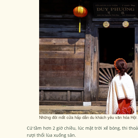
Những đôi mắt cửa hấp dẫn du khách yêu văn hóa Hội
Cứ tầm hơn 2 giờ chiều, lúc mặt trời xế bóng, thi t
rượi thổi lùa xuống sân.