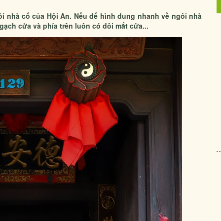
gôi nhà cổ của Hội An. Nếu để hình dung nhanh về ngôi nhà
ngạch cửa và phía trên luôn có đôi mắt cửa...