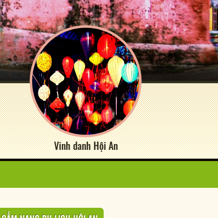
Vinh danh Hội An