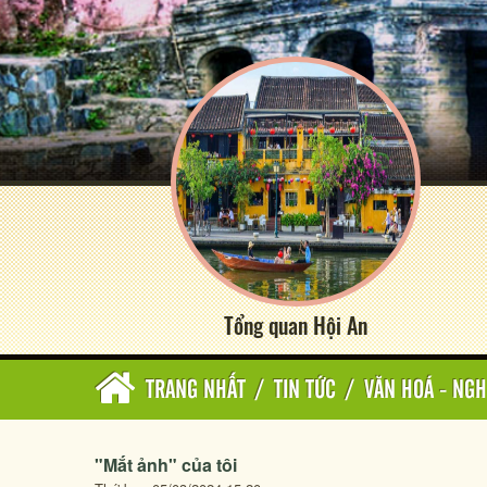
Tổng quan Hội An
TRANG NHẤT
/
TIN TỨC
/
VĂN HOÁ - NGH
"Mắt ảnh" của tôi