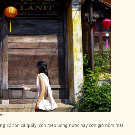
 An.
hoảng có con cá quẫy, con mèo uống nước hay cơn gió nồm mát