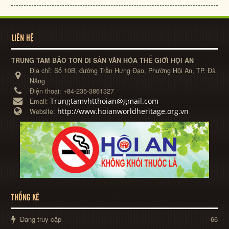
LIÊN HỆ
TRUNG TÂM BẢO TỒN DI SẢN VĂN HÓA THẾ GIỚI HỘI AN
Địa chỉ:
Số 10B, đường Trần Hưng Đạo, Phường Hội An, TP. Đà
Nẵng
Điện thoại:
+84-235-3861327
Trungtamvhtthoian@gmail.com
Email:
http://www.hoianworldheritage.org.vn
Website:
THỐNG KÊ
Đang truy cập
66