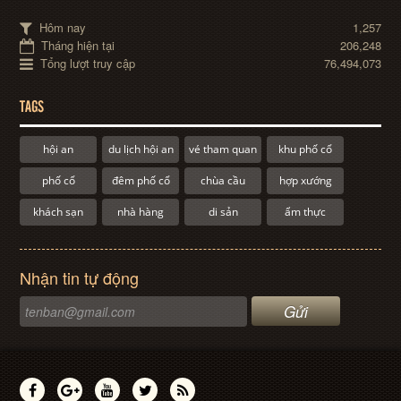
Hôm nay
1,257
Tháng hiện tại
206,248
Tổng lượt truy cập
76,494,073
TAGS
hội an
du lịch hội an
vé tham quan
khu phố cổ
phố cổ
đêm phố cổ
chùa cầu
hợp xướng
khách sạn
nhà hàng
di sản
ẩm thực
Nhận tin tự động