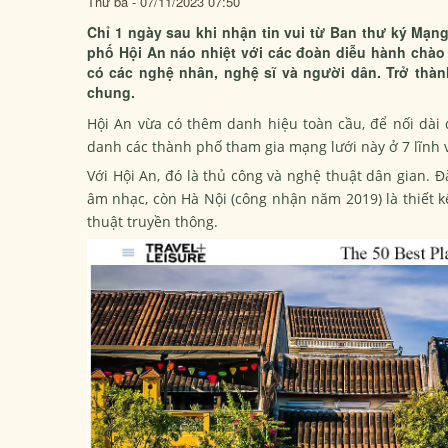
Thứ ba - 07/11/2023 07:50
Chỉ 1 ngày sau khi nhận tin vui từ Ban thư ký Mạ
phố Hội An náo nhiệt với các đoàn diễu hành chào
có các nghệ nhân, nghệ sĩ và người dân. Trở thành
chung.
Hội An vừa có thêm danh hiệu toàn cầu, để nối dà
danh các thành phố tham gia mạng lưới này ở 7 lĩnh 
Với Hội An, đó là thủ công và nghệ thuật dân gian. Đ
âm nhạc, còn Hà Nội (công nhận năm 2019) là thiết kế
thuật truyền thông.