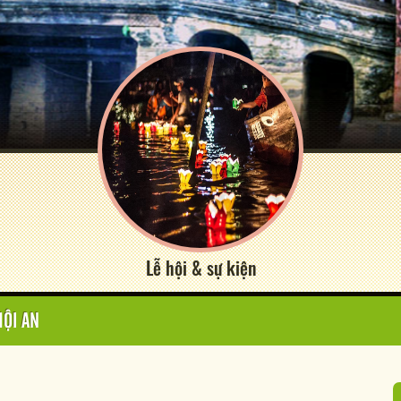
Lễ hội & sự kiện
HỘI AN