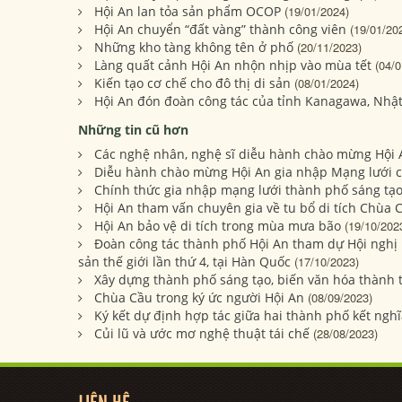
Hội An lan tỏa sản phẩm OCOP
(19/01/2024)
Hội An chuyển “đất vàng” thành công viên
(19/01/20
Những kho tàng không tên ở phố
(20/11/2023)
Làng quất cảnh Hội An nhộn nhịp vào mùa tết
(04/0
Kiến tạo cơ chế cho đô thị di sản
(08/01/2024)
Hội An đón đoàn công tác của tỉnh Kanagawa, Nhậ
Những tin cũ hơn
Các nghệ nhân, nghệ sĩ diễu hành chào mừng Hội 
Diễu hành chào mừng Hội An gia nhập Mạng lưới 
Chính thức gia nhập mạng lưới thành phố sáng tạo
Hội An tham vấn chuyên gia về tu bổ di tích Chùa 
Hội An bảo vệ di tích trong mùa mưa bão
(19/10/202
Đoàn công tác thành phố Hội An tham dự Hội nghị 
sản thế giới lần thứ 4, tại Hàn Quốc
(17/10/2023)
Xây dựng thành phố sáng tạo, biến văn hóa thành t
Chùa Cầu trong ký ức người Hội An
(08/09/2023)
Ký kết dự định hợp tác giữa hai thành phố kết ngh
Củi lũ và ước mơ nghệ thuật tái chế
(28/08/2023)