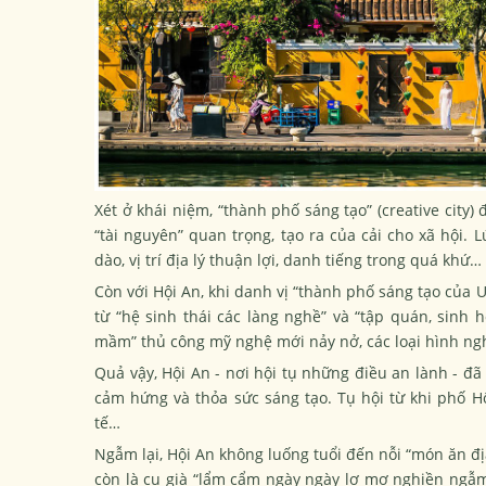
Xét ở khái niệm, “thành phố sáng tạo” (creative city) đ
“tài nguyên” quan trọng, tạo ra của cải cho xã hộ
dào, vị trí địa lý thuận lợi, danh tiếng trong quá khứ
Còn với Hội An, khi danh vị “thành phố sáng tạo củ
từ “hệ sinh thái các làng nghề” và “tập quán, sinh h
mầm” thủ công mỹ nghệ mới nảy nở, các loại hình ng
Quả vậy, Hội An - nơi hội tụ những điều an lành - đã
cảm hứng và thỏa sức sáng tạo. Tụ hội từ khi phố 
tế…
Ngẫm lại, Hội An không luống tuổi đến nỗi “món ăn đị
còn là cụ già “lẩm cẩm ngày ngày lơ mơ nghiền ngẫm