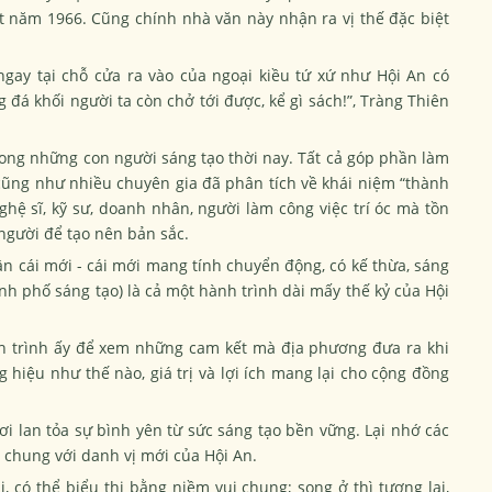
t năm 1966. Cũng chính nhà văn này nhận ra vị thế đặc biệt
ngay tại chỗ cửa ra vào của ngoại kiều tứ xứ như Hội An có
g đá khối người ta còn chở tới được, kể gì sách!”, Tràng Thiên
rong những con người sáng tạo thời nay. Tất cả góp phần làm
ng như nhiều chuyên gia đã phân tích về khái niệm “thành
nghệ sĩ, kỹ sư, doanh nhân, người làm công việc trí óc mà tồn
 người để tạo nên bản sắc.
ận cái mới - cái mới mang tính chuyển động, có kế thừa, sáng
hành phố sáng tạo) là cả một hành trình dài mấy thế kỷ của Hội
nh trình ấy để xem những cam kết mà địa phương đưa ra khi
hiệu như thế nào, giá trị và lợi ích mang lại cho cộng đồng
ơi lan tỏa sự bình yên từ sức sáng tạo bền vững. Lại nhớ các
 chung với danh vị mới của Hội An.
 có thể biểu thị bằng niềm vui chung; song ở thì tương lai,