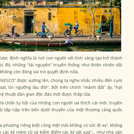
ược định nghĩa là nơi con người với tính sáng tạo trở thành
i. Lúc đó, những “tài nguyên” truyền thống như thiên nhiên dồi
… không còn đóng vai trò quyết định nữa.
a UNESCO” được xướng lên, chúng ta nghe nhắc nhiều đến cụm
oạt, tín ngưỡng lâu đời”. Bởi trên chính “mảnh đất” ấy, “hạt
hệ thuật dân gian độc đáo mới được thắp lửa.
 là chốn tụ hội của những con người ưa thích cái mới, truyền
Hội tấp nập trên bến dưới thuyền của một thương cảng quốc
a phương riêng biệt cũng mệt mỏi không có sức đi xa”, không
 các kỷ niệm cũ và kiểm điểm các kỷ vật xưa”… như nhà văn