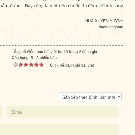
nắm được... Đấy cũng là một tiêu chí để đo đếm về tính sáng
HỨA XUYÊN HUỲNH
baoquangnam
Tổng số điểm của bài viết là: 10 trong 2 đánh giá
Xếp hạng:
5
-
2
phiếu bầu
Click để đánh giá bài viết