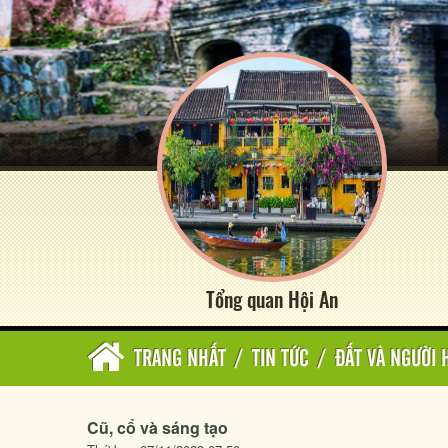
Tổng quan Hội An
TRANG NHẤT
/
TIN TỨC
/
ĐẤT VÀ NGƯỜI 
Cũ, cổ và sáng tạo