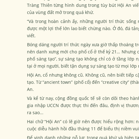
Tràng Thiên từng hình dung trong tùy bút Hội An viế
của vùng đất mở trong quá khứ.
“Và trong hoàn cảnh ấy, những người trí thức sống 
được một lợi thế lớn lao biết chừng nào. Ở đó, đá tản
viết.
Bóng dáng người trí thức ngày xưa giờ thấp thoáng t
nên danh xưng mới cho phố cổ ở thế kỷ 21… Nhưng cũ
phố sáng tạo”, sự sáng tạo không chỉ có ở tầng lớp 
tại ở mọi người, biết tận dụng sự sáng tạo từ mọi lớp
Hội An, cổ nhưng không cũ. Không cũ, nên biết tiếp c
tạo. Từ “ancient town” (phố cổ) đến “creative city” (t
An.
Và kể từ nay, cộng đồng quốc tế sẽ còn dõi theo hà
gia nhập UCCN được thực thi đến đâu, định vị thương 
ra sao...
Hai chữ “Hội An” có lẽ giờ nên được hiểu rộng hơn: n
cuộc diễu hành hồi đầu tháng 11 để biểu thị niềm vui
Để vinh danh những nỗ lực trong quá khứ và hiện tại,