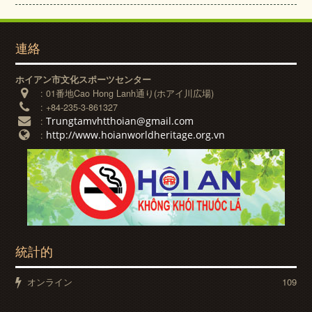
連絡
ホイアン市文化スポーツセンター
:
01番地Cao Hong Lanh通り(ホアイ川広場)
:
+84-235-3-861327
Trungtamvhtthoian@gmail.com
:
http://www.hoianworldheritage.org.vn
:
統計的
オンライン
109