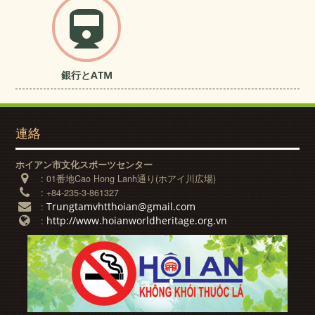
銀行とATM
連絡
ホイアン市文化スポーツセンター
:
01番地Cao Hong Lanh通り(ホアイ川広場)
:
+84-235-3-861327
Trungtamvhtthoian@gmail.com
:
http://www.hoianworldheritage.org.vn
: