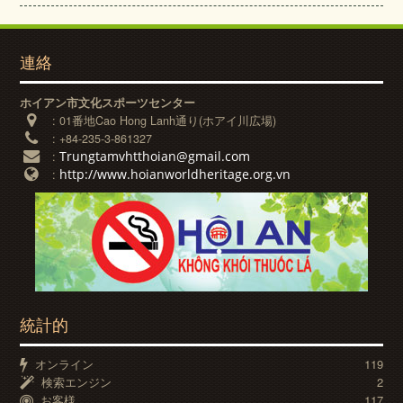
連絡
ホイアン市文化スポーツセンター
:
01番地Cao Hong Lanh通り(ホアイ川広場)
:
+84-235-3-861327
Trungtamvhtthoian@gmail.com
:
http://www.hoianworldheritage.org.vn
:
統計的
オンライン
119
検索エンジン
2
お客様
117