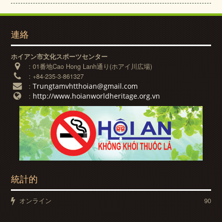
連絡
ホイアン市文化スポーツセンター
:
01番地Cao Hong Lanh通り(ホアイ川広場)
:
+84-235-3-861327
Trungtamvhtthoian@gmail.com
:
http://www.hoianworldheritage.org.vn
:
統計的
オンライン
90