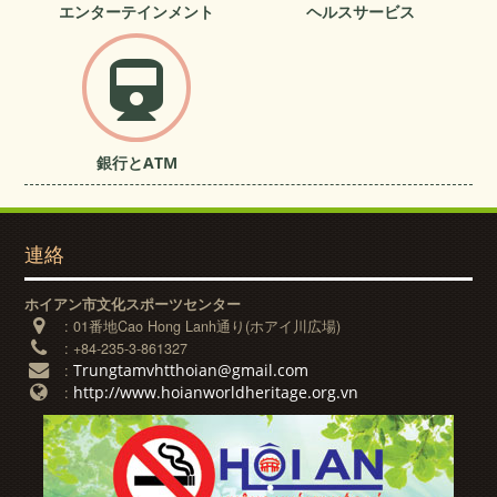
エンターテインメント
ヘルスサービス
銀行とATM
連絡
ホイアン市文化スポーツセンター
:
01番地Cao Hong Lanh通り(ホアイ川広場)
:
+84-235-3-861327
Trungtamvhtthoian@gmail.com
:
http://www.hoianworldheritage.org.vn
: