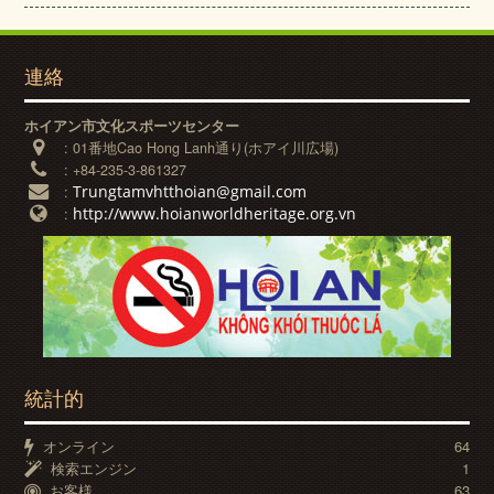
連絡
ホイアン市文化スポーツセンター
:
01番地Cao Hong Lanh通り(ホアイ川広場)
:
+84-235-3-861327
Trungtamvhtthoian@gmail.com
:
http://www.hoianworldheritage.org.vn
:
統計的
オンライン
64
検索エンジン
1
お客様
63