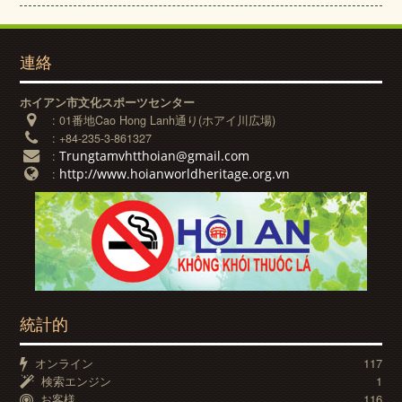
連絡
ホイアン市文化スポーツセンター
:
01番地Cao Hong Lanh通り(ホアイ川広場)
:
+84-235-3-861327
Trungtamvhtthoian@gmail.com
:
http://www.hoianworldheritage.org.vn
:
統計的
オンライン
117
検索エンジン
1
お客様
116