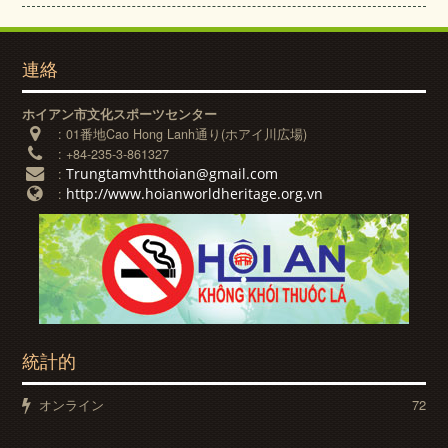
連絡
ホイアン市文化スポーツセンター
:
01番地Cao Hong Lanh通り(ホアイ川広場)
:
+84-235-3-861327
Trungtamvhtthoian@gmail.com
:
http://www.hoianworldheritage.org.vn
:
統計的
オンライン
72