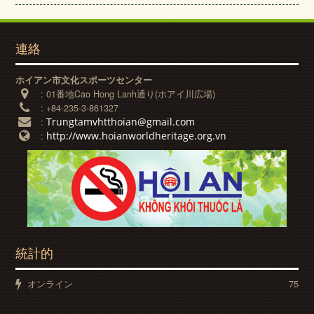
連絡
ホイアン市文化スポーツセンター
:
01番地Cao Hong Lanh通り(ホアイ川広場)
:
+84-235-3-861327
Trungtamvhtthoian@gmail.com
:
http://www.hoianworldheritage.org.vn
:
統計的
オンライン
75