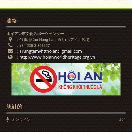
連絡
ホイアン市文化スポーツセンター
:
01番地Cao Hong Lanh通り(ホアイ川広場)
:
+84-235-3-861327
Trungtamvhtthoian@gmail.com
:
http://www.hoianworldheritage.org.vn
:
統計的
オンライン
294