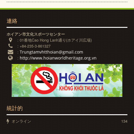
連絡
ホイアン市文化スポーツセンター
:
01番地Cao Hong Lanh通り(ホアイ川広場)
:
+84-235-3-861327
Trungtamvhtthoian@gmail.com
:
http://www.hoianworldheritage.org.vn
:
統計的
オンライン
134