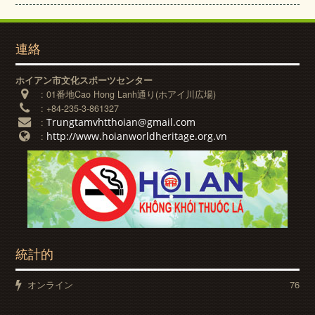
連絡
ホイアン市文化スポーツセンター
:
01番地Cao Hong Lanh通り(ホアイ川広場)
:
+84-235-3-861327
Trungtamvhtthoian@gmail.com
:
http://www.hoianworldheritage.org.vn
:
統計的
オンライン
76