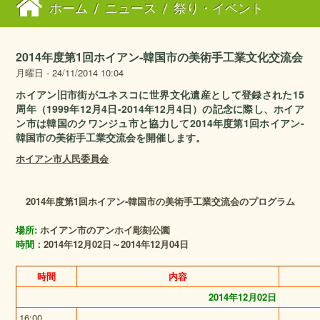
ホーム
/
ニュース
/
祭り・イベント
2014年度第1回ホイアン‐韓国市の美術手工業文化交流会
月曜日 - 24/11/2014 10:04
ホイアン旧市街がユネスコに世界文化遺産として登録された15
周年（1999年12月4日‐2014年12月4日）の記念に際し、ホイア
ン市は韓国のクワンジュ市と協力して2014年度第1回ホイアン‐
韓国市の美術手工業交流会を開催します。
ホイアン市人民委員会
2014
年度第
1
回ホイアン
-
韓国市の美術手工業交流会のプログラム
場所
:
ホイアン市のアンホイ彫刻公園
時間：
2014
年
12
月
02
日～
2014
年
12
月
04
日
時間
内容
2014
年
12
月
02
日
16:00