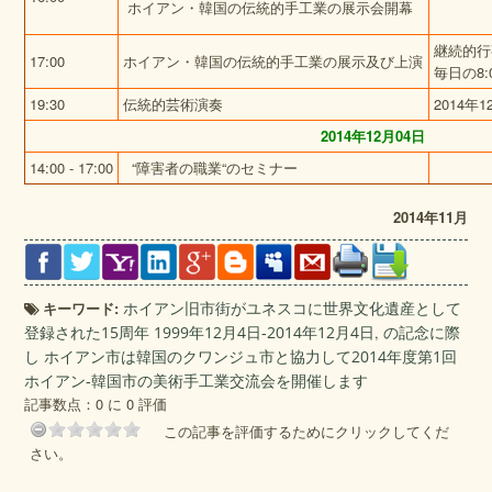
ホイアン・韓国の伝統的手工業の展示会開幕
継続的行
17:00
ホイアン・韓国の伝統的手工業の展示及び上演
毎日の8:0
19:30
伝統的芸術演奏
2014年
2014
年
12
月
04
日
14:00 - 17:00
“障害者の職業“のセミナー
2014
年
11月
キーワード:
ホイアン旧市街がユネスコに世界文化遺産として
登録された15周年 1999年12月4日‐2014年12月4日
,
の記念に際
し ホイアン市は韓国のクワンジュ市と協力して2014年度第1回
ホイアン‐韓国市の美術手工業交流会を開催します
記事数点：0 に 0 評価
この記事を評価するためにクリックしてくだ
さい。