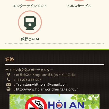
エンターテインメント
ヘルスサービス
銀行とATM
連絡
ホイアン市文化スポーツセンター
:
01番地Cao Hong Lanh通り(ホアイ川広場)
:
+84-235-3-861327
Trungtamvhtthoian@gmail.com
:
http://www.hoianworldheritage.org.vn
: