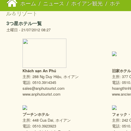
ホーム
/
ニュース
/
ホイアン観光
/
ホテ
ル＆リゾート
3つ星ホテル一覧
土曜日 - 21/07/2012 08:27
Khách sạn An Phú
旧家ホテ
主所: 288 Ng Duy Hiệu, ホイアン
主所: 377 
電話: 0510.3914345
電話: 0510
sales@anphutourist.com
hoangthin
www.anphutourist.com
www.ancie
プーチンホテル
フォック
主所: 448 Cua Dai, ホイアン
主所: 242
電話: 0510.3923923
電話: 0510