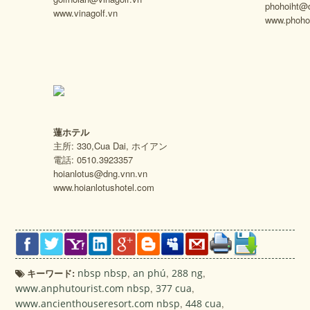
phohoiht@
www.vinagolf.vn
www.phoho
蓮ホテル
主所: 330,Cua Dai, ホイアン
電話: 0510.3923357
hoianlotus@dng.vnn.vn
www.hoianlotushotel.com
キーワード:
nbsp nbsp
,
an phú
,
288 ng
,
www.anphutourist.com nbsp
,
377 cua
,
www.ancienthouseresort.com nbsp
,
448 cua
,