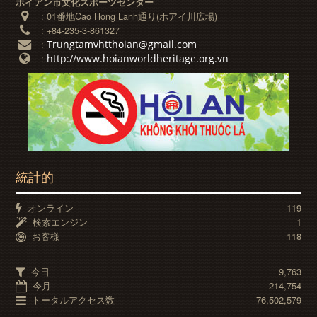
ホイアン市文化スポーツセンター
:
01番地Cao Hong Lanh通り(ホアイ川広場)
:
+84-235-3-861327
Trungtamvhtthoian@gmail.com
:
http://www.hoianworldheritage.org.vn
:
統計的
オンライン
119
検索エンジン
1
お客様
118
今日
9,763
今月
214,754
トータルアクセス数
76,502,579