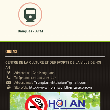
Banques - ATM
CONTACT
CENTRE DE LA CULTURE ET DES SPORTS DE LA VILLE DE HỘI
AN
Adresse:
01, Cao Hồng Lãnh
Téléphone:
+84-235-3-861327
Trungtamvhtthoian@gmail.com
Adresse mail:
http://www.hoianworldheritage.org.vn
Site Web: