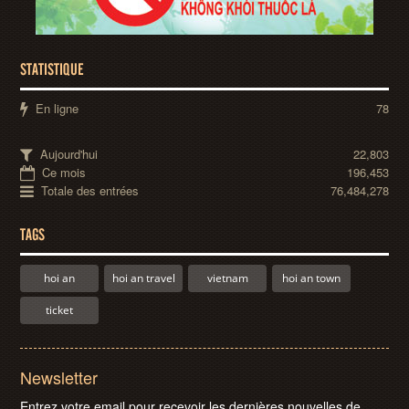
STATISTIQUE
En ligne
78
Aujourd'hui
22,803
Ce mois
196,453
Totale des entrées
76,484,278
TAGS
hoi an
hoi an travel
vietnam
hoi an town
ticket
Newsletter
Entrez votre email pour recevoir les dernières nouvelles de