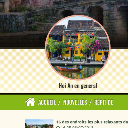
Hoi An en general
ACCUEIL
/
NOUVELLES
/
RÉPIT DE
16 des endroits les plus relaxants 
16:25 06/07/2018