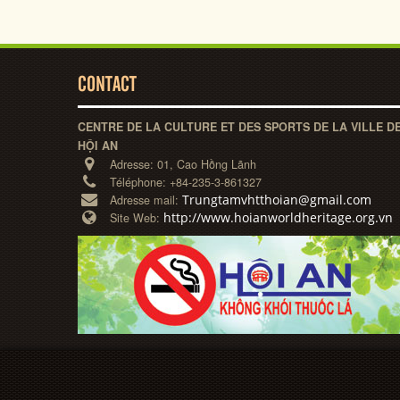
CONTACT
CENTRE DE LA CULTURE ET DES SPORTS DE LA VILLE D
HỘI AN
Adresse:
01, Cao Hồng Lãnh
Téléphone:
+84-235-3-861327
Trungtamvhtthoian@gmail.com
Adresse mail:
http://www.hoianworldheritage.org.vn
Site Web: