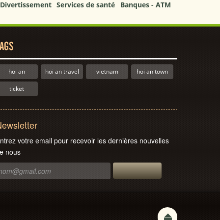
Divertissement
Services de santé
Banques - ATM
AGS
hoi an
hoi an travel
vietnam
hoi an town
ticket
ewsletter
ntrez votre email pour recevoir les dernières nouvelles
e nous