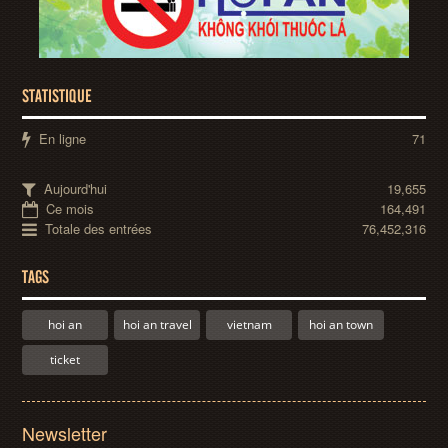
STATISTIQUE
En ligne
71
Aujourd'hui
19,655
Ce mois
164,491
Totale des entrées
76,452,316
TAGS
hoi an
hoi an travel
vietnam
hoi an town
ticket
Newsletter