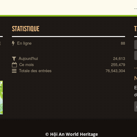
STATISTIQUE
T
En ligne
88
E
Aujourd'hui
24,613
Ce mois
255,479
Totale des entrées
76,543,304
N
E
d
© Hội An World Heritage