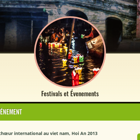
Festivals et Évenements
VÉNEMENT
chœur international au viet nam, Hoi An 2013