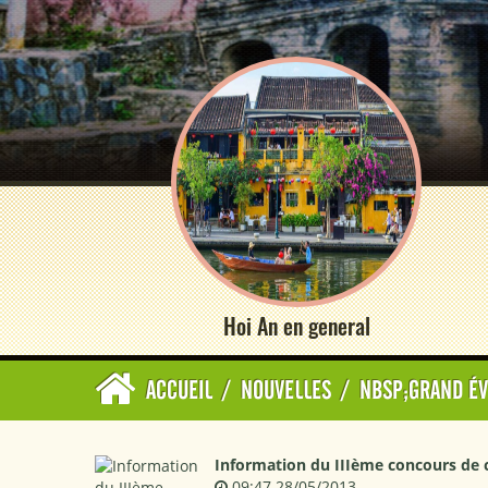
Hoi An en general
ACCUEIL
/
NOUVELLES
/
NBSP;GRAND É
Information du IIIème concours de 
09:47 28/05/2013