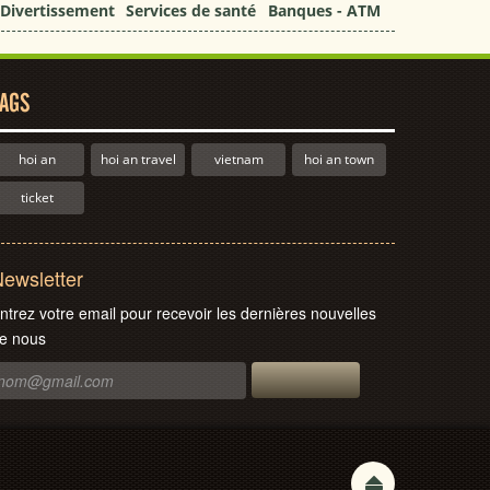
Divertissement
Services de santé
Banques - ATM
AGS
hoi an
hoi an travel
vietnam
hoi an town
ticket
ewsletter
ntrez votre email pour recevoir les dernières nouvelles
e nous