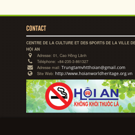
CONTACT
CENTRE DE LA CULTURE ET DES SPORTS DE LA VILLE D
HỘI AN
Adresse:
01, Cao Hồng Lãnh
Téléphone:
+84-235-3-861327
Trungtamvhtthoian@gmail.com
Adresse mail:
http://www.hoianworldheritage.org.vn
Site Web: