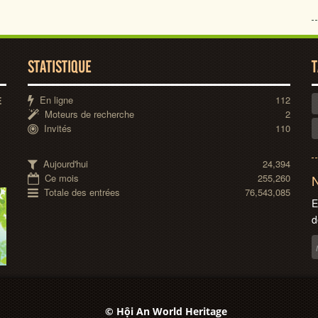
STATISTIQUE
T
En ligne
112
E
Moteurs de recherche
2
Invités
110
Aujourd'hui
24,394
Ce mois
255,260
N
Totale des entrées
76,543,085
E
d
© Hội An World Heritage