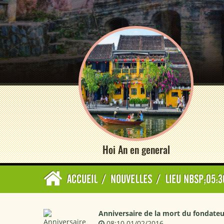
Hoi An en general
ACCUEIL
/
NOUVELLES
/
LIEU NBSP;05:3
Anniversaire de la mort du fondate
08:10 01/02/2016