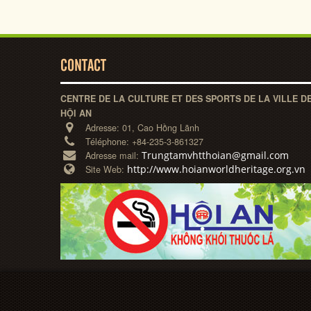
CONTACT
CENTRE DE LA CULTURE ET DES SPORTS DE LA VILLE D
HỘI AN
Adresse:
01, Cao Hồng Lãnh
Téléphone:
+84-235-3-861327
Trungtamvhtthoian@gmail.com
Adresse mail:
http://www.hoianworldheritage.org.vn
Site Web: