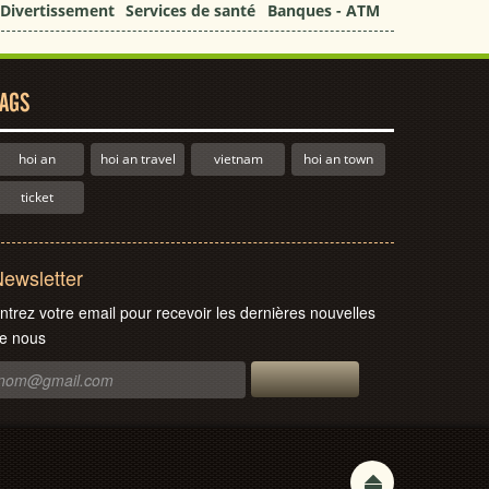
Divertissement
Services de santé
Banques - ATM
AGS
hoi an
hoi an travel
vietnam
hoi an town
ticket
ewsletter
ntrez votre email pour recevoir les dernières nouvelles
e nous