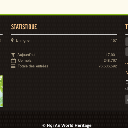
STATISTIQUE
T
En ligne
157
E
Aujourd'hui
17,901
Ce mois
248,767
Totale des entrées
76,536,592
N
E
d
© Hội An World Heritage