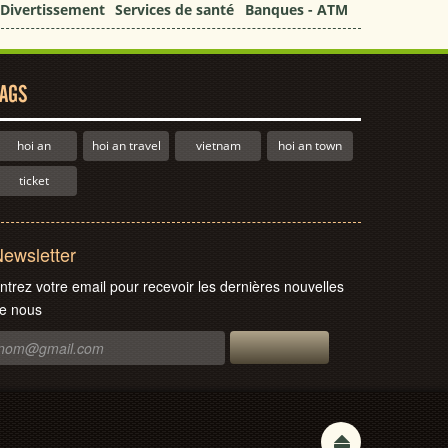
Divertissement
Services de santé
Banques - ATM
AGS
hoi an
hoi an travel
vietnam
hoi an town
ticket
ewsletter
ntrez votre email pour recevoir les dernières nouvelles
e nous