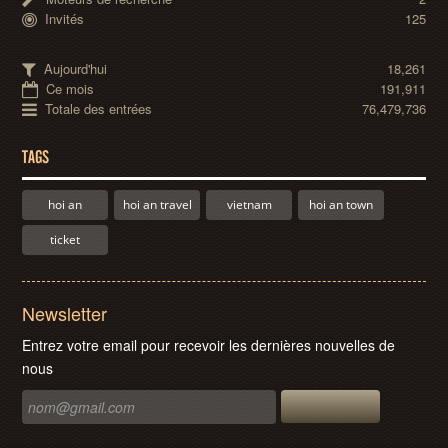
Invités
125
Aujourd'hui
18,261
Ce mois
191,911
Totale des entrées
76,479,736
TAGS
hoi an
hoi an travel
vietnam
hoi an town
ticket
Newsletter
Entrez votre email pour recevoir les dernières nouvelles de
nous