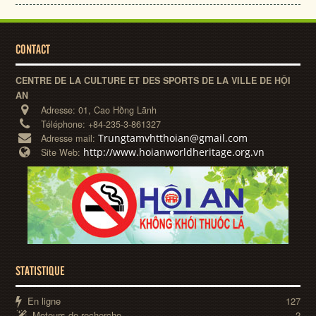
CONTACT
CENTRE DE LA CULTURE ET DES SPORTS DE LA VILLE DE HỘI
AN
Adresse:
01, Cao Hồng Lãnh
Téléphone:
+84-235-3-861327
Trungtamvhtthoian@gmail.com
Adresse mail:
http://www.hoianworldheritage.org.vn
Site Web:
STATISTIQUE
En ligne
127
Moteurs de recherche
2