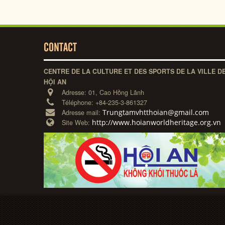
CONTACT
CENTRE DE LA CULTURE ET DES SPORTS DE LA VILLE D
HỘI AN
Adresse:
01, Cao Hồng Lãnh
Téléphone:
+84-235-3-861327
Trungtamvhtthoian@gmail.com
Adresse mail:
http://www.hoianworldheritage.org.vn
Site Web: