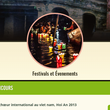
Festivals et Évenements
ONCOURS
chœur international au viet nam, Hoi An 2013