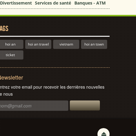
Divertissement
Services de santé
Banques - ATM
AGS
hoi an
hoi an travel
vietnam
hoi an town
ticket
ewsletter
ntrez votre email pour recevoir les dernières nouvelles
e nous