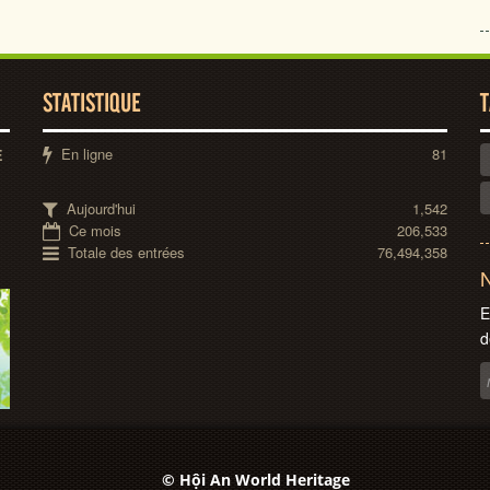
STATISTIQUE
T
En ligne
81
E
Aujourd'hui
1,542
Ce mois
206,533
Totale des entrées
76,494,358
N
E
d
© Hội An World Heritage