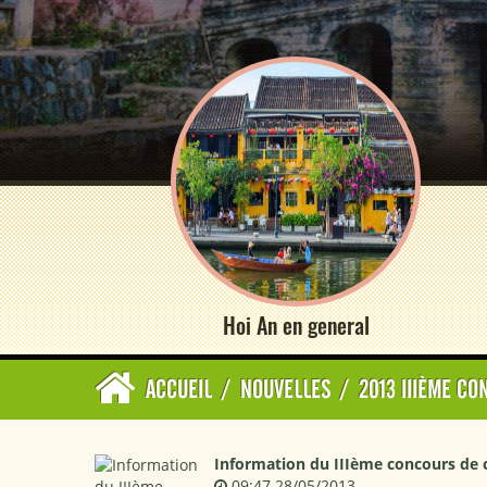
Hoi An en general
ACCUEIL
/
NOUVELLES
/
2013 IIIÈME C
Information du IIIème concours de 
09:47 28/05/2013