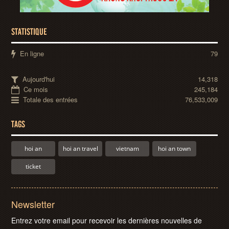
STATISTIQUE
En ligne
79
Aujourd'hui
14,318
Ce mois
245,184
Totale des entrées
76,533,009
TAGS
hoi an
hoi an travel
vietnam
hoi an town
ticket
Newsletter
Entrez votre email pour recevoir les dernières nouvelles de