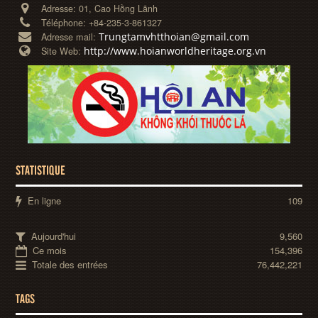
Adresse:
01, Cao Hồng Lãnh
Téléphone:
+84-235-3-861327
Trungtamvhtthoian@gmail.com
Adresse mail:
http://www.hoianworldheritage.org.vn
Site Web:
STATISTIQUE
En ligne
109
Aujourd'hui
9,560
Ce mois
154,396
Totale des entrées
76,442,221
TAGS