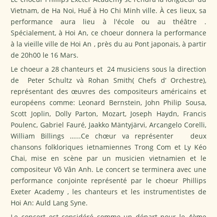
Vietnam, de Ha Noi, Huế à Ho Chi Minh ville. À ces lieux, sa
performance aura lieu à l'école ou au théâtre .
Spécialement, à Hoi An, ce choeur donnera la performance
à la vieille ville de Hoi An , près du au Pont japonais, à partir
de 20h00 le 16 Mars.
Le choeur a 28 chanteurs et 24 musiciens sous la direction
de Peter Schultz và Rohan Smith( Chefs d’ Orchestre),
représentant des œuvres des compositeurs américains et
européens comme: Leonard Bernstein, John Philip Sousa,
Scott Joplin, Dolly Parton, Mozart, Joseph Haydn, Francis
Poulenc, Gabriel Fauré, Jaakko Mäntyjärvi, Arcangelo Corelli,
William Billings …...Ce chœur va représenter deux
chansons folkloriques ietnamiennes Trong Com et Ly Kéo
Chai, mise en scène par un musicien vietnamien et le
compositeur Võ Vân Anh. Le concert se terminera avec une
performance conjointe représenté par le choeur Phillips
Exeter Academy , les chanteurs et les instrumentistes de
Hoi An: Auld Lang Syne.
Le concert est considéré comme un départ pour le 4ème